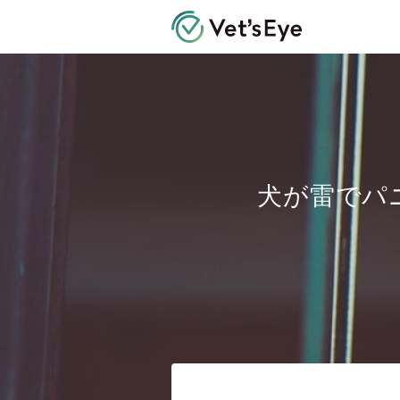
Vet's Eye 
犬が雷でパ