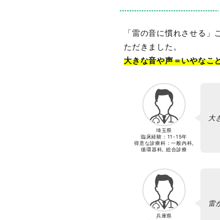
「雷の音に慣れさせる」
ただきました。
大きな音や声＝いやなこ
大
埼玉県
臨床経験：
11-15年
得意な診療科：一般内科,
循環器科, 総合診療
雷
兵庫県