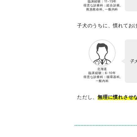
臨床経験：
11-15年
得意な診療科：総合診療,
救急救命科, 一般内科
子犬のうちに、慣れてお
子
北海道
臨床経験：
6-10年
得意な診療科：循環器科,
一般内科
ただし、
無理に慣れさせ