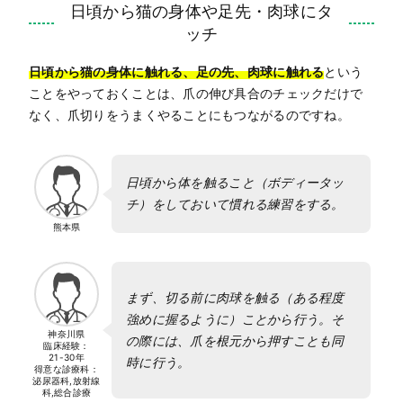
日頃から猫の身体や足先・肉球にタ
ッチ
日頃から猫の身体に触れる、足の先、肉球に触れる
という
ことをやっておくことは、爪の伸び具合のチェックだけで
なく、爪切りをうまくやることにもつながるのですね。
日頃から体を触ること（ボディータッ
チ）をしておいて慣れる練習をする。
熊本県
まず、切る前に肉球を触る（ある程度
強めに握るように）ことから行う。そ
神奈川県
の際には、爪を根元から押すことも同
臨床経験：
21-30年
時に行う。
得意な診療科：
泌尿器科,放射線
科,総合診療