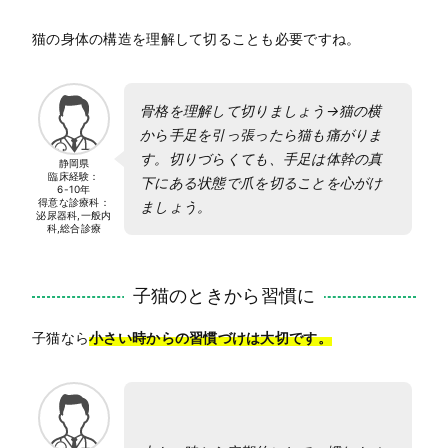
猫の身体の構造を理解して切ることも必要ですね。
骨格を理解して切りましょう→猫の横
から手足を引っ張ったら猫も痛がりま
す。切りづらくても、手足は体幹の真
静岡県
臨床経験：
下にある状態で爪を切ることを心がけ
6-10年
得意な診療科：
ましょう。
泌尿器科,一般内
科,総合診療
子猫のときから習慣に
子猫なら
小さい時からの習慣づけは大切です。