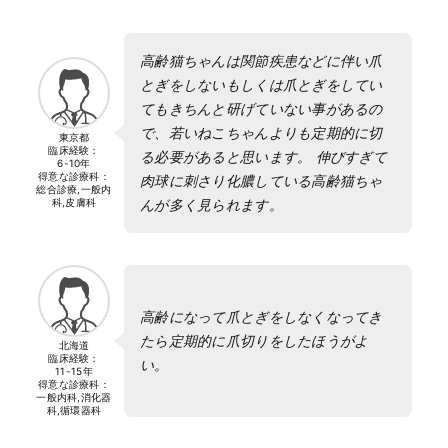
高齢猫ちゃんは関節疾患などに伴い爪
とぎをしないもしくは爪とぎをしてい
てもきちんと研げていない事があるの
で、若いねこちゃんよりも定期的に切
東京都
臨床経験：
る必要があると思います。 伸びすぎて
6-10年
得意な診療科：
肉球に刺さり化膿している高齢猫ちゃ
総合診療,一般内
科,皮膚科
んが多く見られます。
高齢になって爪とぎをしなくなってき
たら定期的に爪切りをしたほうがよ
北海道
臨床経験：
い。
11-15年
得意な診療科：
一般内科,消化器
科,循環器科