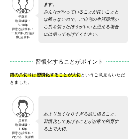
ます。
みんながやっていることが良いことと
千葉県
は限らないので、ご自宅の生活環境か
臨床経験：
6-10年
ら爪を切ったほうがいいと思える場合
得意な診療科：
一般内科,総合診
には切ってあげてください。
療,皮膚科
習慣化することがポイント
猫の爪切りは習慣化することが大切
というご意見もいただ
きました。
あまり長くなりすぎる前に切ること、
習慣化してあげることがお家で飼育す
兵庫県
臨床経験：
る上で大切。
1-5年
得意な診療科：
内分泌・代謝疾