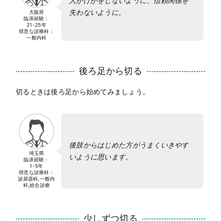
人がけがをしないように、信頼関係を
失わないように。
大阪府
臨床経験：
21-25年
得意な診療科：
一般内科
後ろ足から切る
切るときは後ろ足から始めてみましょう。
後肢からはじめた方がうまくいきやす
埼玉県
いように思います。
臨床経験：
1-5年
得意な診療科：
泌尿器科,一般内
科,総合診療
少しずつ切る