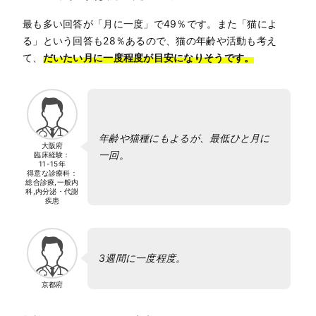
最も多い回答が「月に一度」で49％です。また「猫によ
る」という回答も28％あるので、猫の年齢や活動も考え
て、
だいたい月に一度程度が目安になりそうです。
年齢や猫種にもよるが、最低ひと月に
大阪府
一回。
臨床経験：
11-15年
得意な診療科：
総合診療,一般内
科,内分泌・代謝
疾患
3週間に一度程度。
京都府