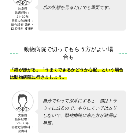
爪の状態を見るだけでも重要です。
岐阜県
臨床経験：
21-30年
得意な診療科：
総合診療,歯科・
口腔外科,皮膚科
動物病院で切ってもらう方がよい場
合も
「猫が嫌がる」「うまくできるかどうか心配」という場合
は動物病院に行きましょう。
自分でやって深爪にすると、猫はトラ
ウマに成るので、やりにくい子はムリ
しないで、動物病院に来た方が結局は
大阪府
臨床経験：
早道。
21-30年
得意な診療科：
皮膚科