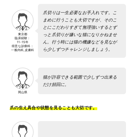
爪切りは一生必要なお手入れです。こ
まめに行うことも大切ですが、そのこ
とにこだわりすぎて無理強いするとず
っと爪切りが嫌いな猫になりかねませ
東京都
臨床経験：
ん。行う時には猫の機嫌などを見なが
11-15年
得意な診療科：
ら少しずつチャレンジしましょう。
一般内科,皮膚科
猫が許容できる範囲で少しずつ出来る
だけ頻回に。
岡山県
爪の生え具合や状態を見ることも大切です。