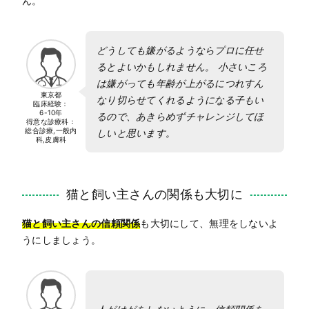
ん。
どうしても嫌がるようならプロに任せ
るとよいかもしれません。 小さいころ
は嫌がっても年齢が上がるにつれすん
東京都
なり切らせてくれるようになる子もい
臨床経験：
6-10年
るので、あきらめずチャレンジしてほ
得意な診療科：
総合診療,一般内
しいと思います。
科,皮膚科
猫と飼い主さんの関係も大切に
猫と飼い主さんの信頼関係
も大切にして、無理をしないよ
うにしましょう。