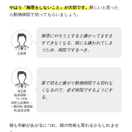
やはり「無理をしないこと」が大切です。
難しいと思った
ら動物病院で切ってもらいましょう。
無理にやろうとすると嫌がってますま
すできなくなる、猫にも嫌われてしま
うため、病院でするべき。
広島県
家で切ると嫌がり動物病院でも切れな
くなるので、必ず病院でするようにす
埼玉県
臨床経験：
る。
11-15年
得意な診療科：
一般内科,循環器
科,総合診療
猫も年齢があがるにつれ、猫の性格も変わるかもしれませ