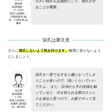
小さい時から定期的にして、慣れさせ
愛知県
ることが重要。
臨床経験：
21-25年
得意な診療科：
行動診療科,歯
科・口腔外科,皮
膚科
深爪は要注意
さらに
深爪しないよう気を付けます。
無理に切らないよう
にしましょう。
深爪を一度でもすると嫌になってしま
うことが多いので、浅いくらいでいい
ですよ。 また、日頃から手の先端を触
埼玉県
っていると、爪を切られる際のストレ
臨床経験：
1-5年
スも減ると思うので、お家でやって見
得意な診療科：
皮膚科,循環器
てください。
科,一般内科