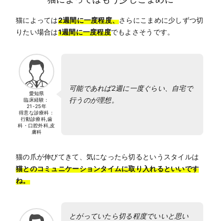
猫によっては
2週間に一度程度、
さらにこまめに少しずつ切
りたい場合は
1週間に一度程度
でもよさそうです。
可能であれば2週に一度ぐらい、自宅で
愛知県
行うのが理想。
臨床経験：
21-25年
得意な診療科：
行動診療科,歯
科・口腔外科,皮
膚科
猫の爪が伸びてきて、気になったら切るというスタイルは
猫とのコミュニケーションタイムに取り入れるといいです
ね。
とがっていたら切る程度でいいと思い