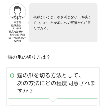
年齢がいくと、巻き爪となり、肉球に
くいこむことが多いので日頃から注意
東京都
臨床経験：
しておく。
31-35年
得意な診療科：
総合診療,内分
泌・代謝疾患,一
般内科
猫の爪の切り方は？