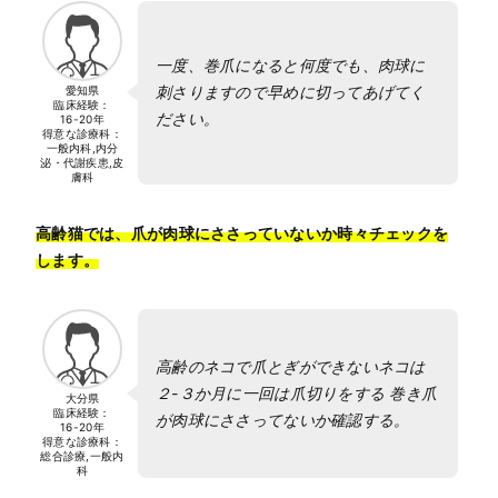
一度、巻爪になると何度でも、肉球に
刺さりますので早めに切ってあげてく
愛知県
臨床経験：
ださい。
16-20年
得意な診療科：
一般内科,内分
泌・代謝疾患,皮
膚科
高齢猫では、爪が肉球にささっていないか時々チェックを
します。
高齢のネコで爪とぎができないネコは
２-３か月に一回は爪切りをする 巻き爪
大分県
臨床経験：
が肉球にささってないか確認する。
16-20年
得意な診療科：
総合診療,一般内
科