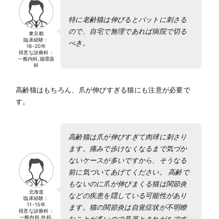
特に老齢猫は伸びるとパットに刺さる
ので、自宅で無理であれば病院で切る
東京都
臨床経験：
べき。
16-20年
得意な診療科：
一般内科,循環器
科
高齢猫はもちろん、爪が伸びすぎる猫にも注意が必要で
す。
高齢猫は爪が伸びすぎて肉球に刺さり
ます。痛みで歩けなくなるまで気づか
ないケースが多いですから、そうなる
前に気づいてあげてください。 高齢で
もないのに爪が伸びまくる猫は関節炎
北海道
などの疾患を隠している可能性があり
臨床経験：
11-15年
ます。猫の関節炎は自覚症状が不明瞭
得意な診療科：
一般内科,外科,
なことが多いので見落とされがちです