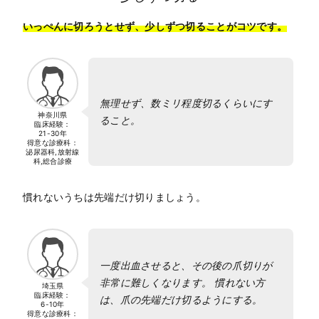
いっぺんに切ろうとせず、少しずつ切ることがコツです。
無理せず、数ミリ程度切るくらいにす
神奈川県
ること。
臨床経験：
21-30年
得意な診療科：
泌尿器科,放射線
科,総合診療
慣れないうちは先端だけ切りましょう。
一度出血させると、その後の爪切りが
非常に難しくなります。 慣れない方
埼玉県
臨床経験：
は、爪の先端だけ切るようにする。
6-10年
得意な診療科：