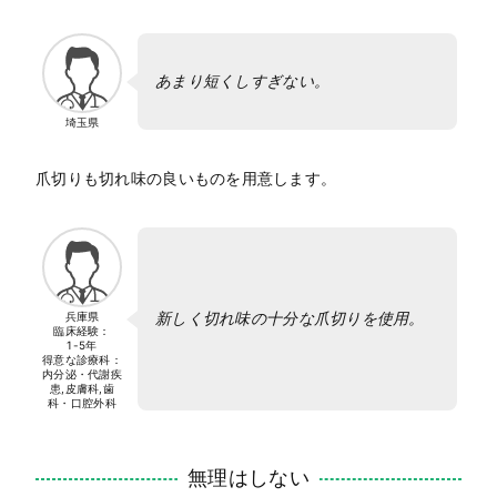
あまり短くしすぎない。
埼玉県
爪切りも切れ味の良いものを用意します。
新しく切れ味の十分な爪切りを使用。
兵庫県
臨床経験：
1-5年
得意な診療科：
内分泌・代謝疾
患,皮膚科,歯
科・口腔外科
無理はしない