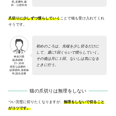
患,皮膚科,歯
科・口腔外科
爪切りに少しずつ慣らしていく
ことで猫も受け入れてくれ
そうです。
初めのころは、先端を少し切るだけに
して、週に1回くらいで慣らしていく。
神奈川県
その後は月に１回、ないしは気になる
臨床経験：
21-30年
ときに行う。
得意な診療科：
泌尿器科,放射線
科,総合診療
猫の爪切りは無理をしない
つい完璧に切りたくなりますが、
無理をしないで切ること
がコツです。