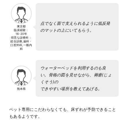
点でなく面で支えられるように低反発
東京都
のマットの上にいてもらう。
臨床経験：
16-20年
得意な診療科：
総合診療,歯科・
口腔外科,一般内
科
ウォーターベッドを利用するのも良
い。骨格の図を見せながら、褥瘡(じょ
くそう)の
できやすい場所を教えてあげる。
熊本県
ペット専用にこだわらなくても、床ずれが予防できること
もあるようです。