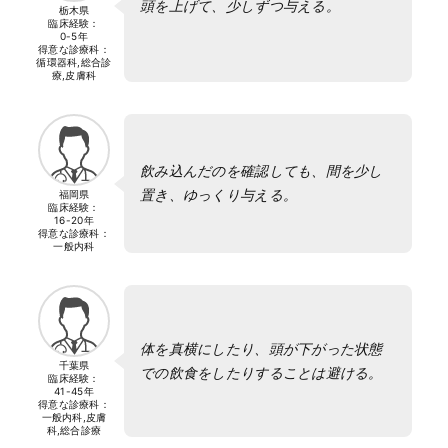
頭を上げて、少しずつ与える。
栃木県
臨床経験：
0-5年
得意な診療科：
循環器科,総合診
療,皮膚科
飲み込んだのを確認しても、間を少し
置き、ゆっくり与える。
福岡県
臨床経験：
16-20年
得意な診療科：
一般内科
体を真横にしたり、頭が下がった状態
千葉県
での飲食をしたりすることは避ける。
臨床経験：
41-45年
得意な診療科：
一般内科,皮膚
科,総合診療