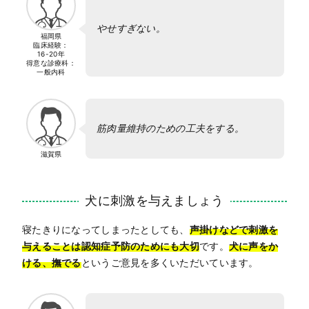
やせすぎない。
福岡県
臨床経験：
16-20年
得意な診療科：
一般内科
筋肉量維持のための工夫をする。
滋賀県
犬に刺激を与えましょう
寝たきりになってしまったとしても、
声掛けなどで刺激を
与えることは認知症予防のためにも大切
です。
犬に声をか
ける、撫でる
というご意見を多くいただいています。