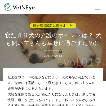
Vet's Eye ベッツアイ
寝たきり犬の介護のポイントは？ 犬
も飼い主さんも幸せに過ごすために
2018/12/13
vol.019
獣医療やフードの進歩などにより、犬の寿命が延びていま
す。なかには高齢になって寝たきりになり、飼い主さんの
介護が必要になる犬もいます。
大切な家族である犬が寝たきりになったときは、少しでも
快適に過ごさせたいものです。そして飼い主さんがなるべ
く大変な思いをせずに介護を乗り越えるにはどうしたらい