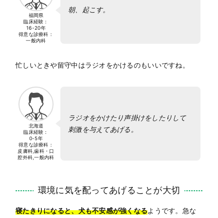
朝、起こす。
福岡県
臨床経験：
16-20年
得意な診療科：
一般内科
忙しいときや留守中はラジオをかけるのもいいですね。
ラジオをかけたり声掛けをしたりして
北海道
刺激を与えてあげる。
臨床経験：
0-5年
得意な診療科：
皮膚科,歯科・口
腔外科,一般内科
環境に気を配ってあげることが大切
寝たきりになると、犬も不安感が強くなる
ようです。急な