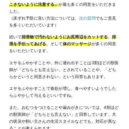
こさないように注意する」
が最も多くの同意をいただきま
した。
（床ずれ予防に良い方法については、
次の質問
でもご意見
を多くいただいています）
続いて
排泄物で汚れないようにお尻周辺をカットする
、
排
泄を手伝ってあげる
、そして
体のマッサージ
が多くの同意
をいただいています。
エサをふやかすことや、外に連れ出すことは3割ほどの獣医
師が「どちらとも言えない」とされていることや、「どち
らかというと同意されない」という回答もあります。
エサをふやかすことで食欲が増し、食べやすいようでした
らふやかして与えるといいですね。
また、おむつをつけることや歯みがきについては、4割ほど
の獣医師が「どちらとも言えない」と回答しています。犬
の状況や飼い主さんの生活スタイルなどでも、対応が異な
ることが考えられます。