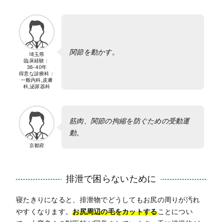
関節を動かす。
埼玉県
臨床経験：
36-40年
得意な診療科：
一般内科,皮膚
科,泌尿器科
筋肉、関節の拘縮を防ぐための受動運
動。
京都府
排泄で困らないために
寝たきりになると、排泄物でどうしてもお尻の周りが汚れ
やすくなります。
お尻周辺の毛をカットする
ことについ