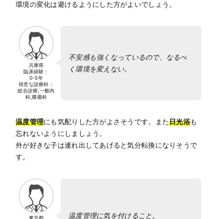
環境の変化は避けるようにした方がよいでしょう。
不安感も強くなっているので、なるべ
兵庫県
く環境を変えない。
臨床経験：
0-5年
得意な診療科：
総合診療,一般内
科,腫瘍科
温度管理
にも気配りした方がよさそうです。また
日光浴
も
忘れないようにしましょう。
外が好きな子は連れ出してあげると気分転換になりそうで
す。
温度管理に気を付けること。
東京都