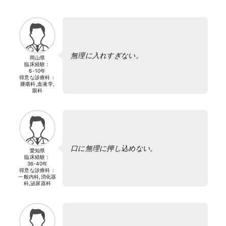
無理に入れすぎない。
岡山県
臨床経験：
6-10年
得意な診療科：
腫瘍科,血液学,
眼科
口に無理に押し込めない。
愛知県
臨床経験：
36-40年
得意な診療科：
一般内科,消化器
科,泌尿器科