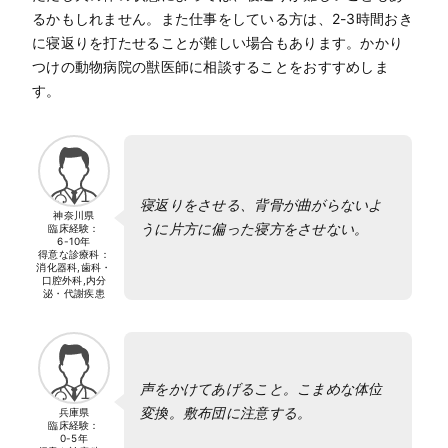
るかもしれません。また仕事をしている方は、2-3時間おき
に寝返りを打たせることが難しい場合もあります。かかり
つけの動物病院の獣医師に相談することをおすすめしま
す。
寝返りをさせる、背骨が曲がらないよ
神奈川県
うに片方に偏った寝方をさせない。
臨床経験：
6-10年
得意な診療科：
消化器科,歯科・
口腔外科,内分
泌・代謝疾患
声をかけてあげること。こまめな体位
変換。敷布団に注意する。
兵庫県
臨床経験：
0-5年