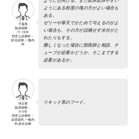
ように仕向ける。また飲み込みやすい
ようにある程度の塊の方がよい場合も
ある。
ゼリーや寒天でかためて与えるのがよ
千葉県
臨床経験：
い場合も、その方が誤嚥せず水分がと
11-15年
得意な診療科：
れたりもする。
総合診療,一般内
科
難しくなった場合に獣医師と相談、チ
ューブが必要かどうか、そこまでする
必要があるか。
リキッド系のフード。
埼玉県
臨床経験：
0-5年
得意な診療科：
泌尿器科,一般内
科,総合診療