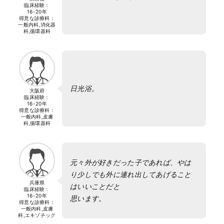
臨床経験：
16-20年
得意な診療科：
一般内科,消化器
科,循環器科
日光浴。
大阪府
臨床経験：
16-20年
得意な診療科：
一般内科,皮膚
科,循環器科
元々外が好きだった子であれば、やは
り少しでも外に連れ出してあげること
兵庫県
はいいことだと
臨床経験：
16-20年
思います。
得意な診療科：
一般内科,皮膚
科,エキゾチック