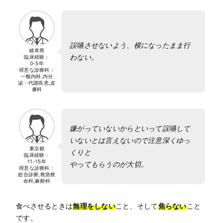
誤嚥させないよう、横になったまま行
岐阜県
わない。
臨床経験：
0-5年
得意な診療科：
一般内科,内分
泌・代謝疾患,皮
膚科
嫌がっていないからといって誤嚥して
いないとは言えないので注意深くゆっ
東京都
くりと
臨床経験：
11-15年
やってもらうのが大切。
得意な診療科：
総合診療,救急救
命科,麻酔科
食べさせるときは
無理をしない
こと、そして
焦らない
こと
です。