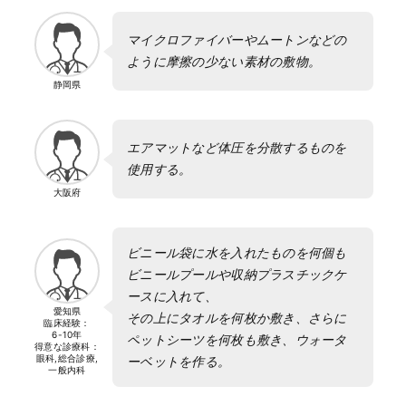
マイクロファイバーやムートンなどの
ように摩擦の少ない素材の敷物。
静岡県
エアマットなど体圧を分散するものを
使用する。
大阪府
ビニール袋に水を入れたものを何個も
ビニールプールや収納プラスチックケ
ースに入れて、
愛知県
その上にタオルを何枚か敷き、さらに
臨床経験：
6-10年
ペットシーツを何枚も敷き、ウォータ
得意な診療科：
眼科,総合診療,
ーベットを作る。
一般内科