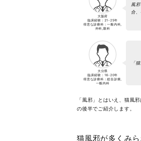
風邪
合、
大阪府
臨床経験：
21-25年
得意な診療科：一般内科,
外科,眼科
「猫
大分県
臨床経験：
16-20年
得意な診療科：総合診療,
一般内科
「風邪」とはいえ、猫風邪
の後半でご紹介します。
猫風邪が多くみら