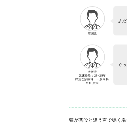
よだ
石川県
ぐっ
大阪府
臨床経験：
21-25年
得意な診療科：一般内科,
外科,眼科
猫が普段と違う声で鳴く場