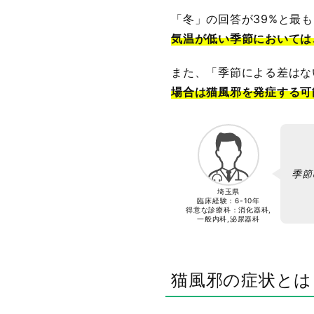
「冬」の回答が39%と最
気温が低い季節においては
また、「季節による差はな
場合は猫風邪を発症する可
季節
埼玉県
臨床経験：
6-10年
得意な診療科：消化器科,
一般内科,泌尿器科
猫風邪の症状とは