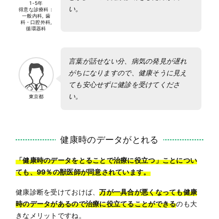
1-5年
い。
得意な診療科：
一般内科, 歯
科・口腔外科,
循環器科
言葉が話せない分、病気の発見が遅れ
がちになりますので、健康そうに見え
ても安心せずに健診を受けてくださ
い。
東京都
健康時のデータがとれる
「健康時のデータをとることで治療に役立つ」ことについ
ても、99％の獣医師が同意されています。
健康診断を受けておけば、
万が一具合が悪くなっても健康
時のデータがあるので治療に役立てることができる
のも大
きなメリットですね。