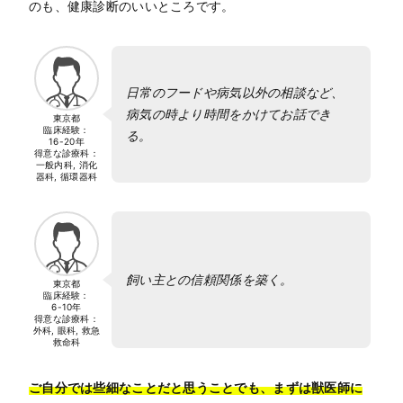
のも、健康診断のいいところです。
日常のフードや病気以外の相談など、
病気の時より時間をかけてお話でき
東京都
臨床経験：
る。
16-20年
得意な診療科：
一般内科, 消化
器科, 循環器科
飼い主との信頼関係を築く。
東京都
臨床経験：
6-10年
得意な診療科：
外科, 眼科, 救急
救命科
ご自分では些細なことだと思うことでも、まずは獣医師に