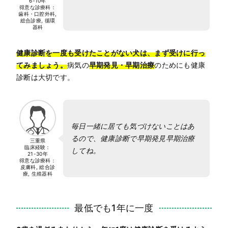
6-10年
得意な診療科：
歯科・口腔外科,
総合診療, 循環
器科
健康診断を一度も受けたことがない犬は、まず受けに行っ
てみましょう。
病気の
早期発見・早期治療
のためにも健康
診断は大切です。
毎日一緒に居ても気づけないことはあ
るので、健康診断で早期発見早期治療
三重県
臨床経験：
してね。
21-30年
得意な診療科：
皮膚科, 総合診
療, 生殖器科
最低でも1年に一度