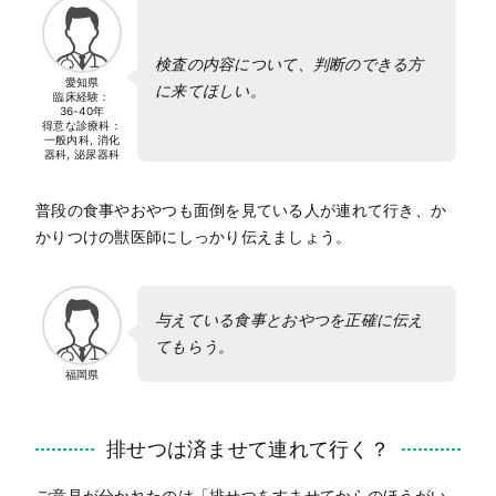
検査の内容について、判断のできる方
愛知県
に来てほしい。
臨床経験：
36-40年
得意な診療科：
一般内科, 消化
器科, 泌尿器科
普段の食事やおやつも面倒を見ている人が連れて行き、か
かりつけの獣医師にしっかり伝えましょう。
与えている食事とおやつを正確に伝え
てもらう。
福岡県
排せつは済ませて連れて行く？
ご意見が分かれたのは「排せつをすませてからのほうがい