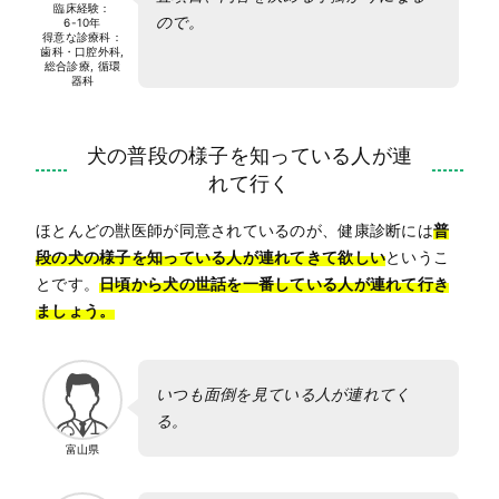
臨床経験：
ので。
6-10年
得意な診療科：
歯科・口腔外科,
総合診療, 循環
器科
犬の普段の様子を知っている人が連
れて行く
ほとんどの獣医師が同意されているのが、健康診断には
普
段の犬の様子を知っている人が連れてきて欲しい
というこ
とです。
日頃から犬の世話を一番している人が連れて行き
ましょう。
いつも面倒を見ている人が連れてく
る。
富山県