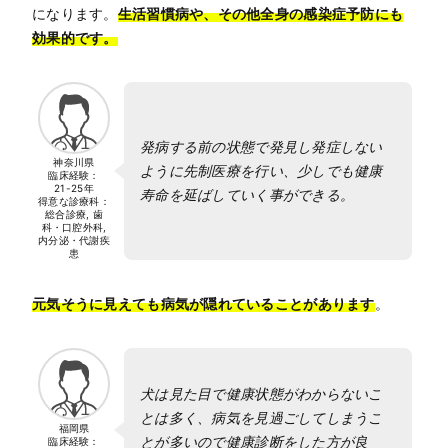
になります。
生活習慣病や、その他全身の感染症予防にも
効果的です。
発病する前の状態で発見し発症しない
神奈川県
ように先制医療を行い、少しでも健康
臨床経験：
21-25年
寿命を延ばしていく事ができる。
得意な診療科：
総合診療, 歯
科・口腔外科,
内分泌・代謝疾
患
元気そうに見えても病気が隠れていることがあります
。
犬は見た目で健康状態がわからないこ
とは多く、病気を見過ごしてしまうこ
福岡県
とが多いので健康診断をした方が良
臨床経験：