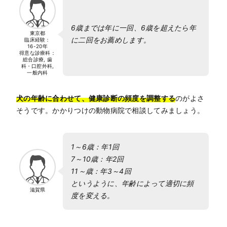
6歳までは年に一回、6歳を超えたら年
東京都
に二回をお薦めします。
臨床経験：
16-20年
得意な診療科：
総合診療, 歯
科・口腔外科,
一般内科
犬の年齢に合わせて、健康診断の頻度を調整する
のがよさ
そうです。かかりつけの動物病院で相談してみましょう。
1～6歳：年1回
7～10歳：年2回
11～歳：年3～4回
というように、年齢によって適切に頻
滋賀県
度を変える。