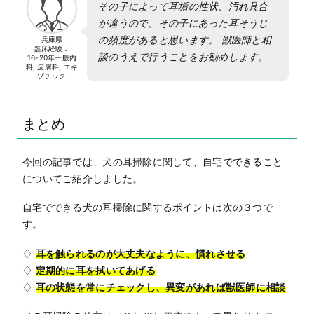
その子によって耳垢の性状、汚れ具合
が違うので、その子にあった耳そうじ
の頻度があると思います。 獣医師と相
兵庫県
臨床経験：
談のうえで行うことをお勧めします。
16-20年
一般内
科, 皮膚科, エキ
ゾチック
まとめ
今回の記事では、犬の耳掃除に関して、自宅でできること
についてご紹介しました。
自宅でできる犬の耳掃除に関するポイントは次の３つで
す。
♢
耳を触られるのが大丈夫なように、慣れさせる
♢
定期的に耳を拭いてあげる
♢
耳の状態を常にチェックし、異変があれば獣医師に相談