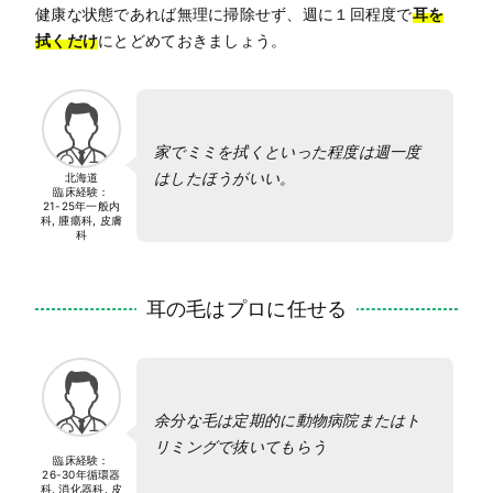
健康な状態であれば無理に掃除せず、週に１回程度で
耳を
拭くだけ
にとどめておきましょう。
家でミミを拭くといった程度は週一度
はしたほうがいい。
北海道
臨床経験：
21-25年
一般内
科, 腫瘍科, 皮膚
科
耳の毛はプロに任せる
余分な毛は定期的に動物病院またはト
リミングで抜いてもらう
臨床経験：
26-30年
循環器
科, 消化器科, 皮