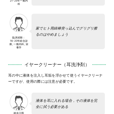
21-25年
一般内
科
家でヒト用綿棒突っ込んでグリグリ擦
るのはやめましょう
臨床経験：
16-20年
総合診
療, 一般内科, 栄
養学
イヤークリーナー（耳洗浄剤）
耳の中に液体を注入し耳垢を浮かせて使うイヤークリーナ
ーですが、使用の際には注意が必要です。
液体を耳に入れる場合，その液体を完
全に拭う必要がある
神奈川県