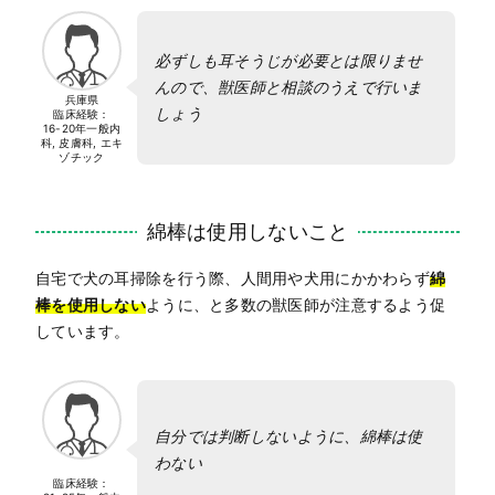
必ずしも耳そうじが必要とは限りませ
んので、獣医師と相談のうえで行いま
兵庫県
しょう
臨床経験：
16-20年
一般内
科, 皮膚科, エキ
ゾチック
綿棒は使用しないこと
自宅で犬の耳掃除を行う際、人間用や犬用にかかわらず
綿
棒を使用しない
ように、と多数の獣医師が注意するよう促
しています。
自分では判断しないように、綿棒は使
わない
臨床経験：