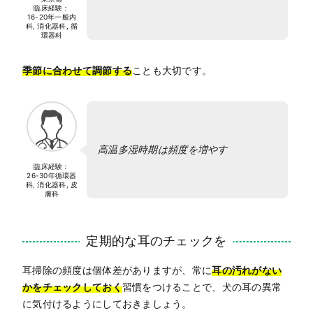
臨床経験：
16-20年
一般内
科, 消化器科, 循
環器科
季節に合わせて調節する
ことも大切です。
高温多湿時期は頻度を増やす
臨床経験：
26-30年
循環器
科, 消化器科, 皮
膚科
定期的な耳のチェックを
耳掃除の頻度は個体差がありますが、常に
耳の汚れがない
かをチェックしておく
習慣をつけることで、犬の耳の異常
に気付けるようにしておきましょう。