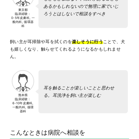
あるかもしれないので無理に家でいじ
東京都
ろうとはしないで相談をすべき
臨床経験：
0-5年
皮膚科, 一
般内科, 循環器
科
飼い主が耳掃除や耳を拭くのを
楽しそうに行う
ことで、犬
も嬉しくなり、触らせてくれるようになるかもしれませ
ん。
耳を触ることが楽しいことと思わせ
る。耳洗浄を飼い主が楽しむ
熊本県
臨床経験：
6-10年
皮膚科,
一般内科, 循環
器科
こんなときは病院へ相談を