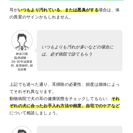
耳が
いつもより汚れている、または悪臭がする
場合は、体
の異変のサインかもしれません。
いつもよりも汚れが多いなどの場合に
は、必ず病院で診てもらう
神奈川県
臨床経験：
26-30年
泌尿器
科, 放射線科, 総
合診療
上記でも述べた通り、耳掃除の必要性、頻度は個体によっ
てそれぞれ異なります。
動物病院で犬の耳の健康状態をチェックしてもらい、
それ
ぞれの犬に合ったお手入れ方法や頻度、自宅でのケアなど
について相談しましょう。