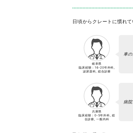
日頃からクレートに慣れて
車の
岐阜県
臨床経験：
16-20年
外科,
泌尿器科, 総合診療
病院
兵庫県
臨床経験：
0-5年
外科, 総
合診療, 一般内科