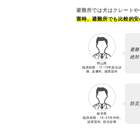
避難所では犬はクレートや
害時、避難所でも比較的安
避難
絶対
岡山県
臨床経験：
11-15年
総合診
療, 皮膚科, 循環器科
防災
岐阜県
臨床経験：
16-20年
外科,
泌尿器科, 総合診療