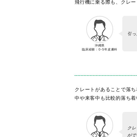
飛行機に乗る際も、クレー
引っ
沖縄県
臨床経験：
0-5年
皮膚科
クレートがあることで落ち
中や来客中も比較的落ち着
クレ
がで