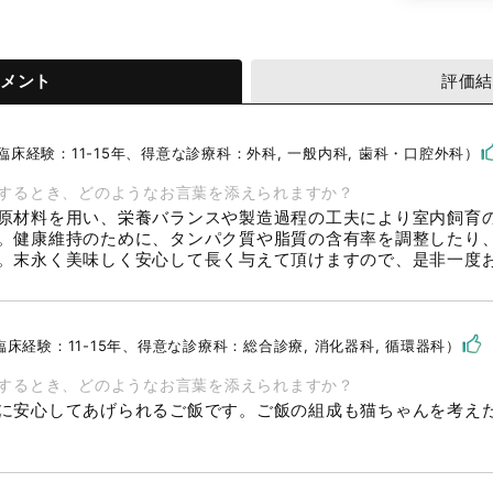
メント
評価
床経験：11-15年、得意な診療科：外科, 一般内科, 歯科・口腔外科）
するとき、どのようなお言葉を添えられますか？
原材料を用い、栄養バランスや製造過程の工夫により室内飼育
。健康維持のために、タンパク質や脂質の含有率を調整したり
。末永く美味しく安心して長く与えて頂けますので、是非一度
床経験：11-15年、得意な診療科：総合診療, 消化器科, 循環器科）
するとき、どのようなお言葉を添えられますか？
に安心してあげられるご飯です。ご飯の組成も猫ちゃんを考え