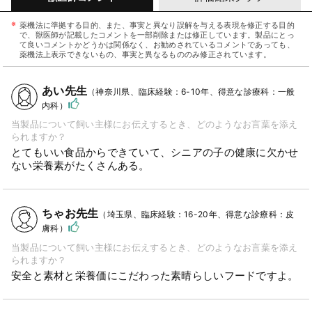
薬機法に準拠する目的、また、事実と異なり誤解を与える表現を修正する目的
で、獣医師が記載したコメントを一部削除または修正しています。製品にとっ
て良いコメントかどうかは関係なく、お勧めされているコメントであっても、
薬機法上表示できないもの、事実と異なるもののみ修正されています。
あい先生
（神奈川県、臨床経験：6-10年、得意な診療科：一般
内科）
当製品について飼い主様にお伝えするとき、どのようなお言葉を添え
られますか？
とてもいい食品からできていて、シニアの子の健康に欠かせ
ない栄養素がたくさんある。
ちゃお先生
（埼玉県、臨床経験：16-20年、得意な診療科：皮
膚科）
当製品について飼い主様にお伝えするとき、どのようなお言葉を添え
られますか？
安全と素材と栄養価にこだわった素晴らしいフードですよ。