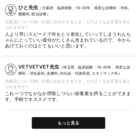
ひと先生
（大阪府、臨床経験：16-20年、得意な診療科：外科,
腫瘍科, 総合診療）
当製品について飼い主様にお伝えするとき、どのようなお言葉を添え
られますか？
人より早いスピードで年をとり老化していってしまうわんち
ゃんにとっていい成分がたくさん含まれているので、今から
あげておくのはとてもいいと思います。
VETVETVET先生
（埼玉県、臨床経験：16-20年、得意な診
療科：消化器科, 皮膚科, 内分泌・代謝疾患, エキゾチック科）
当製品について飼い主様にお伝えするとき、どのようなお言葉を添え
られますか？
これ一つでなかなか摂取しづらい栄養素を摂ることができま
す。手軽でオススメです。
もっと見る