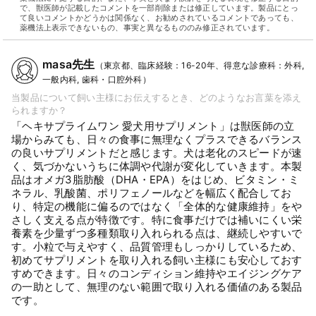
で、獣医師が記載したコメントを一部削除または修正しています。製品にとっ
て良いコメントかどうかは関係なく、お勧めされているコメントであっても、
薬機法上表示できないもの、事実と異なるもののみ修正されています。
masa先生
（東京都、臨床経験：16-20年、得意な診療科：外科,
一般内科, 歯科・口腔外科）
当製品について飼い主様にお伝えするとき、どのようなお言葉を添え
られますか？
「ヘキサプライムワン 愛犬用サプリメント」は獣医師の立
場からみても、日々の食事に無理なくプラスできるバランス
の良いサプリメントだと感じます。犬は老化のスピードが速
く、気づかないうちに体調や代謝が変化していきます。本製
品はオメガ3脂肪酸（DHA・EPA）をはじめ、ビタミン・ミ
ネラル、乳酸菌、ポリフェノールなどを幅広く配合してお
り、特定の機能に偏るのではなく「全体的な健康維持」をや
さしく支える点が特徴です。特に食事だけでは補いにくい栄
養素を少量ずつ多種類取り入れられる点は、継続しやすいで
す。小粒で与えやすく、品質管理もしっかりしているため、
初めてサプリメントを取り入れる飼い主様にも安心しておす
すめできます。日々のコンディション維持やエイジングケア
の一助として、無理のない範囲で取り入れる価値のある製品
です。