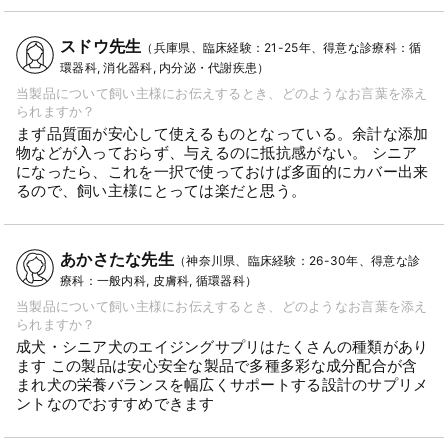
スドウ先生
（兵庫県、臨床経験：21-25年、得意な診療科：循
環器科, 消化器科, 内分泌・代謝疾患）
当製品について飼い主様にお伝えするとき、どのようなお言葉を添え
られますか？
まず品質面が安心して使えるものとなっている。余計な添加
物などが入っておらず、与えるのに抵抗感がない。 シニア
になったら、これを一択で使っておけば多面的にカバー出来
るので、飼い主様にとっては楽だと思う。
あかさたな先生
（神奈川県、臨床経験：26-30年、得意な診
療科：一般内科, 皮膚科, 循環器科）
当製品について飼い主様にお伝えするとき、どのようなお言葉を添え
られますか？
成犬・シニア犬のエイジングサプリはたくさんの種類があり
ます この製品は安心安全な製品で多種多彩な成分配合が含
まれ犬の栄養バランスを幅広くサポートする設計のサプリメ
ントなのでおすすめできます