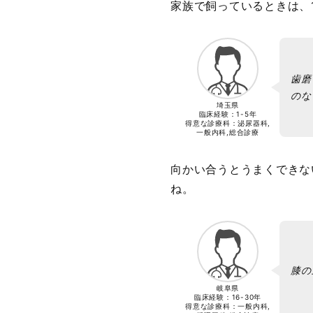
家族で飼っているときは、
歯磨
のな
埼玉県
臨床経験：
1-5年
得意な診療科：泌尿器科,
一般内科,総合診療
向かい合うとうまくできな
ね。
膝の
岐阜県
臨床経験：
16-30年
得意な診療科：一般内科,