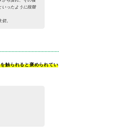
といったように段階
大切。
口を触られると褒められてい