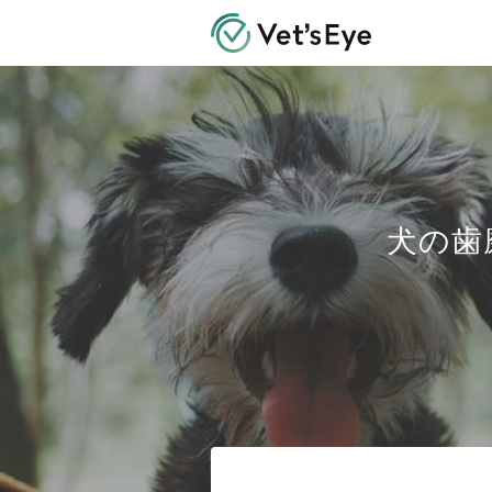
Vet's Eye 
犬の歯