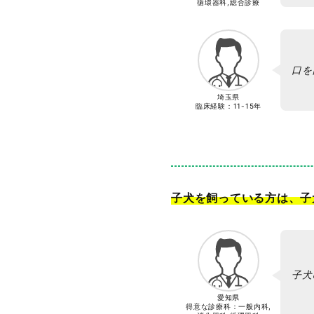
循環器科,総合診療
口を
埼玉県
臨床経験：
11-15年
子犬を飼っている方は、子
子犬
愛知県
得意な診療科：一般内科,