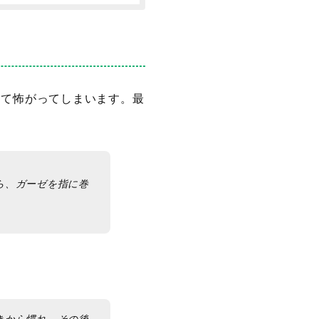
して怖がってしまいます。
最
ら、ガーゼを指に巻
きから慣れ、その後