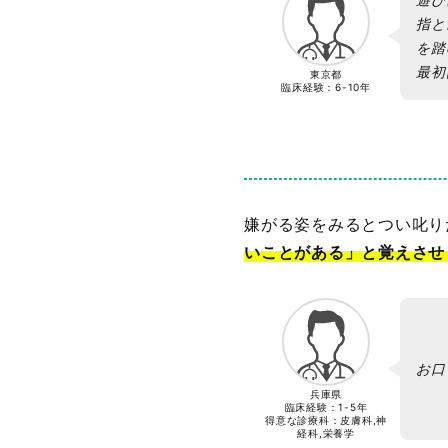
指と
を踏
最初
東京都
臨床経験：
6-10年
嫌がる姿をみるとつい叱り
いことがある」と覚えさせ
お口
兵庫県
臨床経験：
1-5年
得意な診療科：皮膚科,神
経科,栄養学